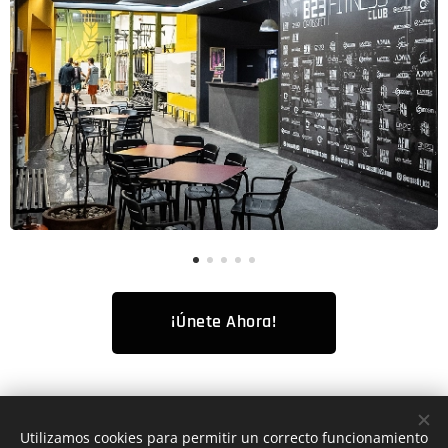
¡Únete Ahora!
Utilizamos cookies para permitir un correcto funcionamiento
Calle Joan XXIII, 23 08950 - Esplugues de Llobregat, Barcelona: