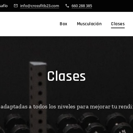
safío
info@crossfitb23.com
660 288 385
Box
Musculación
Clases
C
lases
 adaptadas a todos los niveles para mejorar tu rend